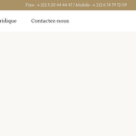
Fixe :
+ 212 5 20 44 44 47
/ Mobile :
+ 212 6 74 79 72 09
uridique
Contactez-nous