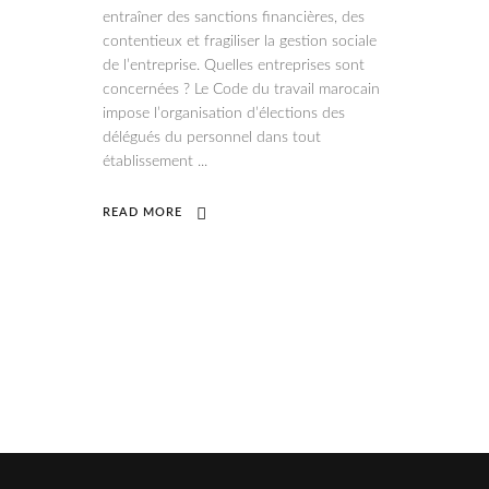
entraîner des sanctions financières, des
contentieux et fragiliser la gestion sociale
de l’entreprise. Quelles entreprises sont
concernées ? Le Code du travail marocain
impose l’organisation d’élections des
délégués du personnel dans tout
établissement
READ MORE