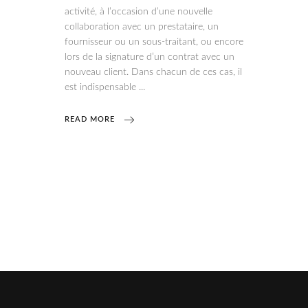
activité, à l’occasion d’une nouvelle
collaboration avec un prestataire, un
fournisseur ou un sous-traitant, ou encore
lors de la signature d’un contrat avec un
nouveau client. Dans chacun de ces cas, il
est indispensable
READ MORE