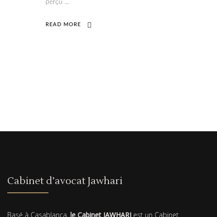
perçu
READ MORE
Cabinet d’avocat Jawhari
Basé à Casablanca,
le Cabinet JAWHARI
est un Cabinet