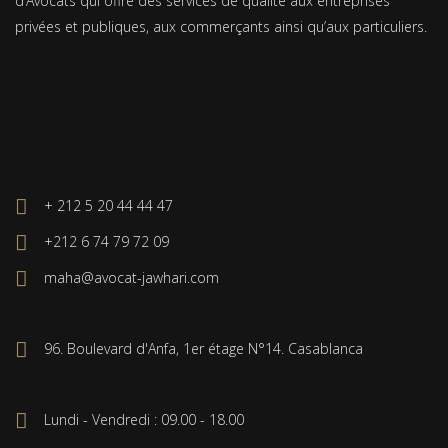
d’Avocats qui offre des services de qualité aux entreprises
privées et publiques, aux commerçants ainsi qu’aux particuliers.
+ 212 5 20 44 44 47
+212 6 74 79 72 09
maha@avocat-jawhari.com
96. Boulevard d'Anfa, 1er étage N°14. Casablanca
Lundi - Vendredi : 09.00 - 18.00