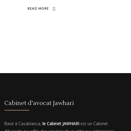
READ MORE
Cabinet d’avocat Jawhari
Basé à Casablanca,
le Cabinet JAWHARI
est un Cabinet