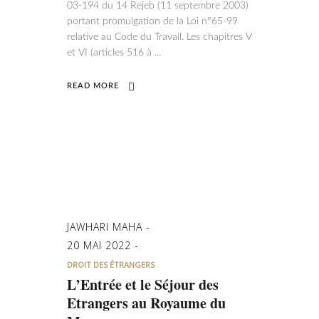
03-194 du 14 Rejeb (11 septembre 2003)
portant promulgation de la Loi n°65-99
relative au Code du Travail. Les chapitres V
et VI (articles 516 à
READ MORE
JAWHARI MAHA
20 MAI 2022
DROIT DES ÉTRANGERS
L’Entrée et le Séjour des
Etrangers au Royaume du