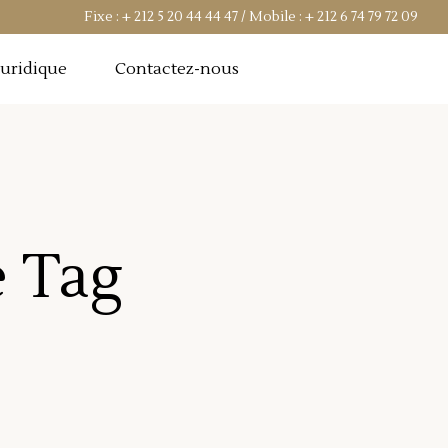
Fixe :
+ 212 5 20 44 44 47
/ Mobile :
+ 212 6 74 79 72 09
Juridique
Contactez-nous
e Tag