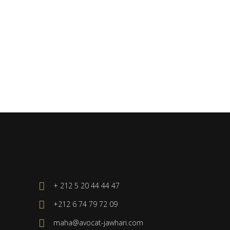
+ 212 5 20 44 44 47
+212 6 74 79 72 09
maha@avocat-jawhari.com