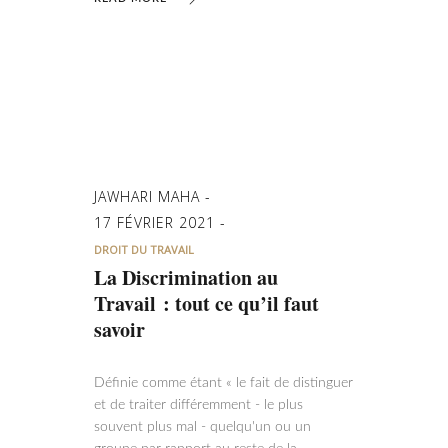
JAWHARI MAHA
17 FÉVRIER 2021
DROIT DU TRAVAIL
La Discrimination au
Travail : tout ce qu’il faut
savoir
Définie comme étant « le fait de distinguer
et de traiter différemment - le plus
souvent plus mal - quelqu'un ou un