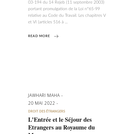
03-194 du 14 Rejeb (11 septembre 2003)
portant promulgation de la Loi n°65-99
relative au Code du Travail. Les chapitres V
et VI (articles 516 à
READ MORE
JAWHARI MAHA
20 MAI 2022
DROIT DES ÉTRANGERS
L’Entrée et le Séjour des
Etrangers au Royaume du