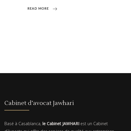
READ MORE
Cabinet d’avocat Jawhari
Basé à Casablanca,
le Cabinet JAWHARI
est un Cabinet