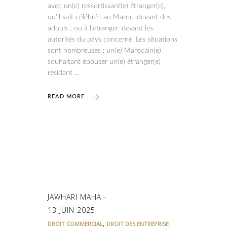
avec un(e) ressortissant(e) étranger(e),
qu’il soit célébré : au Maroc, devant des
adouls ; ou à l’étranger, devant les
autorités du pays concerné. Les situations
sont nombreuses : un(e) Marocain(e)
souhaitant épouser un(e) étranger(e)
résidant
READ MORE
JAWHARI MAHA
13 JUIN 2025
,
DROIT COMMERCIAL
DROIT DES ENTREPRISE