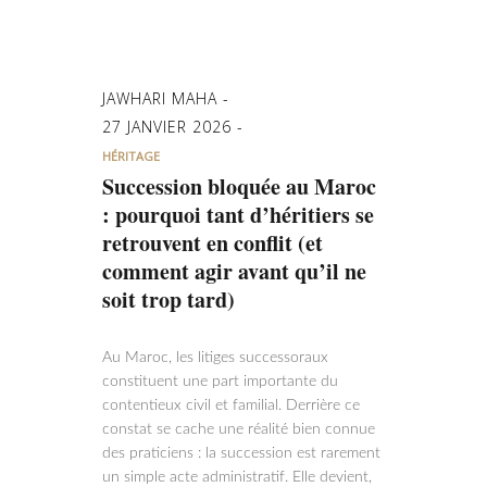
JAWHARI MAHA
27 JANVIER 2026
HÉRITAGE
Succession bloquée au Maroc
: pourquoi tant d’héritiers se
retrouvent en conflit (et
comment agir avant qu’il ne
soit trop tard)
Au Maroc, les litiges successoraux
constituent une part importante du
contentieux civil et familial. Derrière ce
constat se cache une réalité bien connue
des praticiens : la succession est rarement
un simple acte administratif. Elle devient,