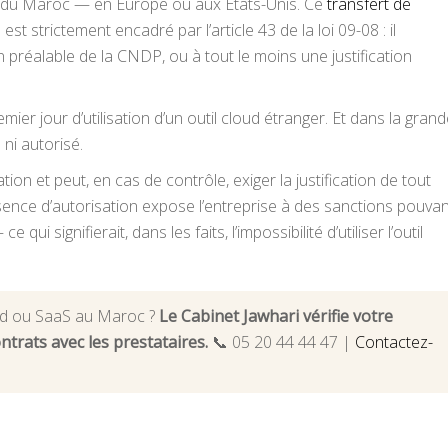
s du Maroc — en Europe ou aux États-Unis. Ce
transfert de
s
est strictement encadré par l’article 43 de la loi 09-08 : il
n préalable de la CNDP, ou à tout le moins une justification
emier jour d’utilisation d’un outil cloud étranger. Et dans la gran
 ni autorisé.
on et peut, en cas de contrôle, exiger la justification de tout
sence d’autorisation expose l’entreprise à des sanctions pouvan
e qui signifierait, dans les faits, l’impossibilité d’utiliser l’outil
loud ou SaaS au Maroc ?
Le Cabinet Jawhari vérifie votre
trats avec les prestataires.
📞 05 20 44 44 47 |
Contactez-