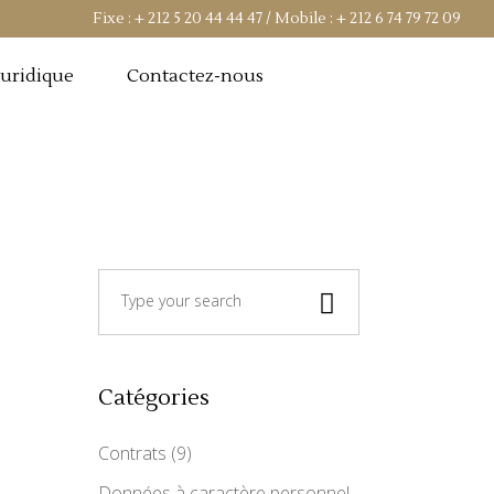
Fixe :
+ 212 5 20 44 44 47
/ Mobile :
+ 212 6 74 79 72 09
Juridique
Contactez-nous
Search
for:
Catégories
Contrats
(9)
Données à caractère personnel