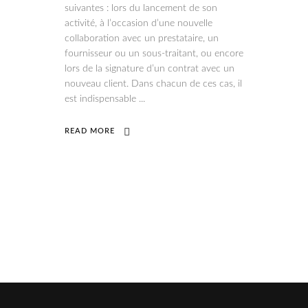
suivantes : lors du lancement de son
activité, à l’occasion d’une nouvelle
collaboration avec un prestataire, un
fournisseur ou un sous-traitant, ou encore
lors de la signature d’un contrat avec un
nouveau client. Dans chacun de ces cas, il
est indispensable
READ MORE