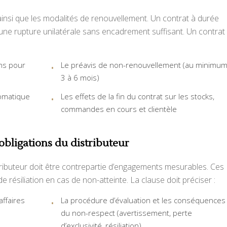
 ainsi que les modalités de renouvellement. Un contrat à durée
une rupture unilatérale sans encadrement suffisant. Un contrat
ans pour
Le préavis de non-renouvellement (au minimu
3 à 6 mois)
omatique
Les effets de la fin du contrat sur les stocks,
commandes en cours et clientèle
s obligations du distributeur
istributeur doit être contrepartie d’engagements mesurables. Ces
e résiliation en cas de non-atteinte. La clause doit préciser :
affaires
La procédure d’évaluation et les conséquences
du non-respect (avertissement, perte
d’exclusivité, résiliation)