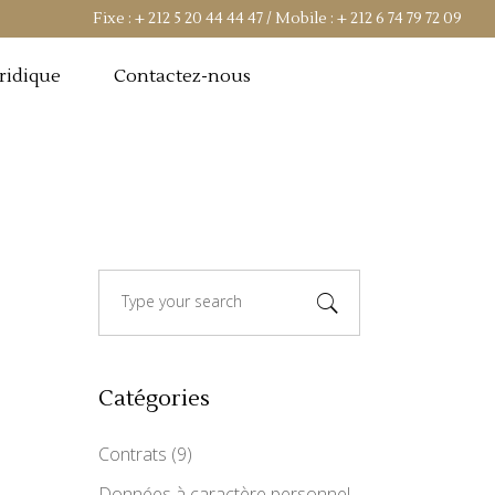
Fixe :
+ 212 5 20 44 44 47
/ Mobile :
+ 212 6 74 79 72 09
uridique
Contactez-nous
Search
for:
Catégories
Contrats
(9)
Données à caractère personnel