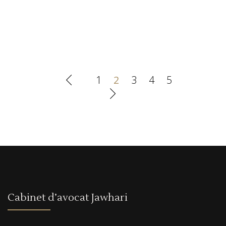
1
2
3
4
5
Cabinet d’avocat Jawhari