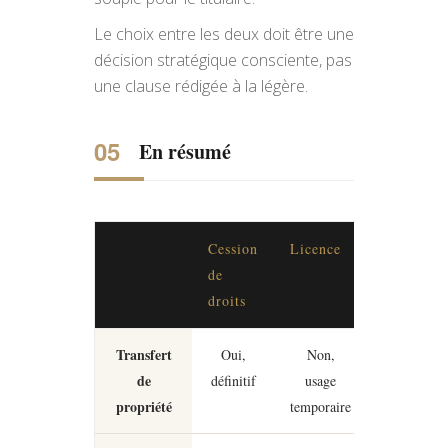
Le choix entre les deux doit être une
décision stratégique consciente, pas
une clause rédigée à la légère.
En résumé
Cession
Licence
de
droits
Transfert
Oui,
Non,
de
définitif
usage
propriété
temporaire