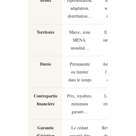
droits
représentation,
mentionnés
adaptation,
sont réputés
distribution…
non cédés
Territoire
Maroc, zone
Exploitation
MENA,
internationale
mondial…
bloquée
Durée
Permanente
Ambiguïté sur
ou limitée
l’expiration
dans le temps
des droits
Contrepartie
Prix, royalties,
Litige sur la
financière
minimum
rémunération
garanti…
Garantie
Le cédant
Revendications
d’éviction
garantit être
de tiers après