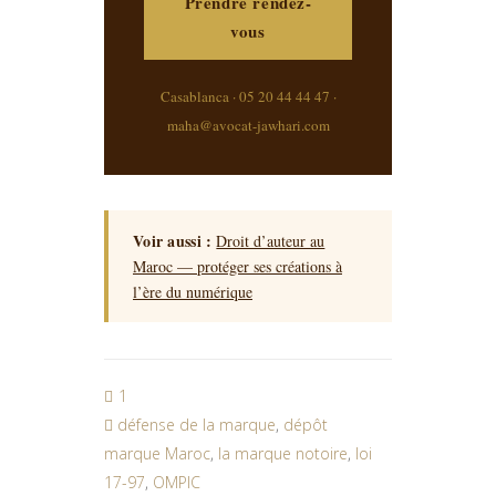
Prendre rendez-
vous
Casablanca · 05 20 44 44 47 ·
maha@avocat-jawhari.com
Voir aussi :
Droit d’auteur au
Maroc — protéger ses créations à
l’ère du numérique
1
défense de la marque
,
dépôt
marque Maroc
,
la marque notoire
,
loi
17-97
,
OMPIC