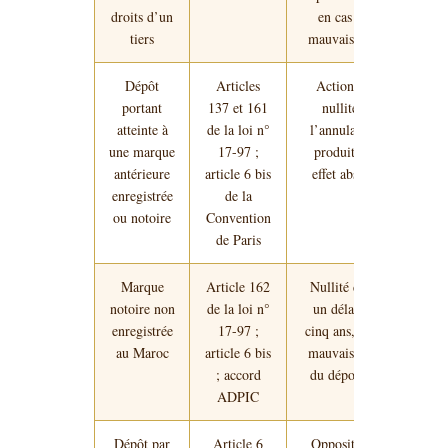
droits d’un
en cas de
tiers
mauvaise foi
Dépôt
Articles
Action en
portant
137 et 161
nullité ;
atteinte à
de la loi n°
l’annulation
une marque
17-97 ;
produit un
antérieure
article 6 bis
effet absolu
enregistrée
de la
ou notoire
Convention
de Paris
Marque
Article 162
Nullité dans
notoire non
de la loi n°
un délai de
enregistrée
17-97 ;
cinq ans, sauf
au Maroc
article 6 bis
mauvaise foi
; accord
du déposant
ADPIC
Dépôt par
Article 6
Opposition,