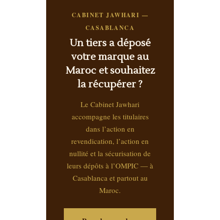
CABINET JAWHARI —
CASABLANCA
Un tiers a déposé
votre marque au
Maroc et souhaitez
la récupérer ?
Le Cabinet Jawhari
accompagne les titulaires
dans l’action en
revendication, l’action en
nullité et la sécurisation de
leurs dépôts à l’OMPIC — à
Casablanca et partout au
Maroc.