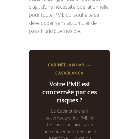
s’agit d’une nécessité opérationnelle
pour toute PME qui souhaite se
développer sans accumuler de
passif juridique invisible.
CABINET JAWHARI —
CASABLANCA
Votre PME est
concernée par ces
risques ?
Le Cabinet Jawhari
accompagne les PME et
TPE casablancaises avec
une convention mensuelle
à tarif fixe — droit du