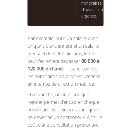
honoraires
d’avocat en
urgence.
Par exemple, pour un salarié avec
cinq ans d’ancienneté et un salaire
mensuel de 8 000 dirhams, le total
peut facilement dépasser
80 000 à
120 000 dirhams
— sans compter
les honoraires d’avocat en urgence
et le temps de direction mobilisé.
En revanche, un suivi juridique
régulier permet d’encadrer chaque
procédure disciplinaire avant qu’elle
ne devienne un contentieux. Ainsi, le
coût d’une consultation préventive