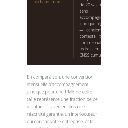
dirhams max
de 20 salariés
sans
accompagnement
juridique régulier
— licenciement
contesté, litige
commercial et
redressement
CNSS cumulés.
En comparaison, une convention
mensuelle d’accompagnement
juridique pour une PME de cette
taille représente une fraction de ce
montant — avec en plus une
réactivité garantie, un interlocuteur
qui connaît votre entreprise, et la