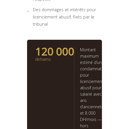
Des dommages et intérêts pour
licenciement abusif, fixés par le
tribunal
120 000
Montant
maximum
dirhams
estimé d’une
condamnation
pour
licenciement
abusif pour un
salarié avec 5
ans
d’ancienneté
et 8 000
DH/mois —
hors