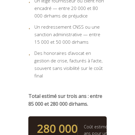
Un litige fournisseur ou client non
encadré — entre 20 000 et 80
000 dirhams de préjudice
Un redressement CNSS ou une
sanction administrative — entre
15 000 et 50 000 dirhams
Des honoraires d’avocat en
gestion de crise, facturés à l’acte,
souvent sans visibilité sur le coût
final
Total estimé sur trois ans : entre
85 000 et 280 000 dirhams.
280 000
Coût estimé sur 3
ans pour une PME