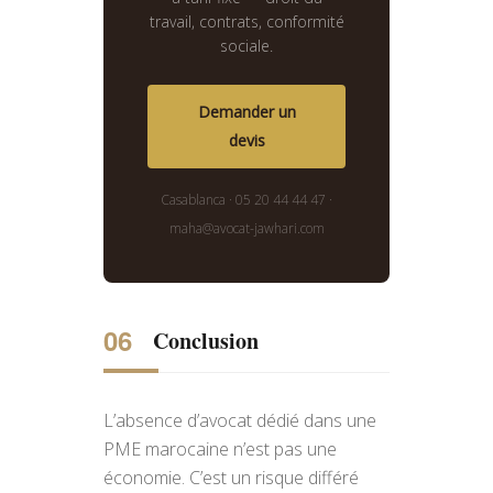
travail, contrats, conformité
sociale.
Demander un
devis
Casablanca · 05 20 44 44 47 ·
maha@avocat-jawhari.com
Conclusion
L’absence d’avocat dédié dans une
PME marocaine n’est pas une
économie. C’est un risque différé