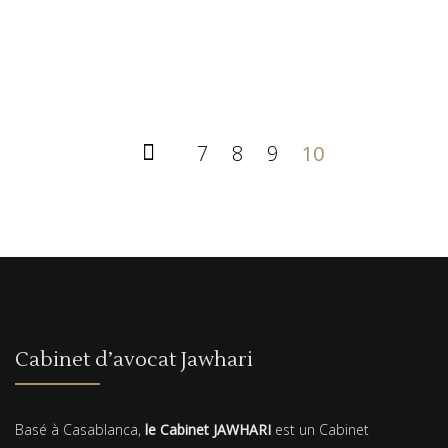
7
8
9
10
Cabinet d’avocat Jawhari
Basé à Casablanca,
le Cabinet JAWHARI
est un Cabinet