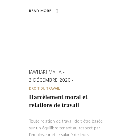
READ MORE
JAWHARI MAHA
3 DÉCEMBRE 2020
DROIT DU TRAVAIL
Harcèlement moral et
relations de travail
Toute relation de travail doit être basée
sur un équilibre tenant au respect par
l’employeur et le salarié de leurs